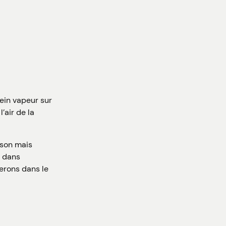
ein vapeur sur
’air de la
ison mais
s dans
erons dans le