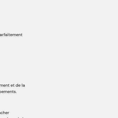
parfaitement
ment et de la
ipements.
ncher