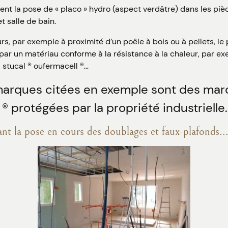
nt la pose de « placo » hydro (aspect verdâtre) dans les piè
t salle de bain.
rs, par exemple à proximité d’un poêle à bois ou à pellets, le
ar un matériau conforme à la résistance à la chaleur, par ex
, stucal ® oufermacell ®…
marques citées en exemple sont des ma
 protégées par la propriété industrielle.
rant la pose en cours des doublages et faux-plafonds