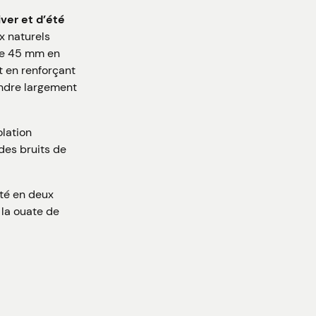
iver et d’été
x naturels
 de 45 mm en
t en renforçant
ondre largement
olation
des bruits de
ité en deux
la ouate de