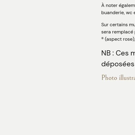
À noter égaleme
buanderie, wc e
Sur certains mu
sera remplacé p
® (aspect rose)
NB : Ces 
déposées ®
Photo illust