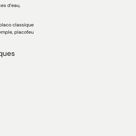
ces d’eau,
 placo classique
emple, placofeu
rques
…