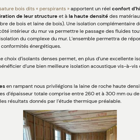
ature bois dits « perspirants »
apportent un réel
confort d’h
iration de leur structure
et à
la haute densité
des matériau
, fibre de bois et laine de bois). Une isolation complémentaire
côté intérieur du mur va permettre le passage des fluides tou
 l’isolation du complexe du mur. L’ensemble permettra de rép
t conformités énergétiques.
e choix d’isolants denses permet, en plus d’une excellente is
énéficier d’une bien meilleure isolation acoustique vis-à-vis 
res
en rampant nous privilégions la laine de roche haute dens
es d’épaisseur totale comprise entre 260 et à 300 mm ou de 
 les résultats donnés par l’étude thermique préalable.